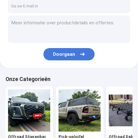
Fabrieksreis
Kwaliteitscontrole
Contacteer ons
nieuws
Doorgaan
Blog
Onze Categorieën
Offroad Stierenbar
Pick-upluifel
Offroad Dakrek
Het Broodjesbar van het spoorbed
Offroad Stierenbar
Pick-upluifel
Offroad Dakre