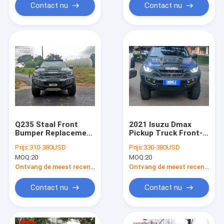
Contact nu
Contact nu
Q235 Staal Front
2021 Isuzu Dmax
Bumper Replacement
Pickup Truck Front-
Bullbar For Isuzu
Bumper Compatibele
Prijs:
310-380USD
Prijs:
330-380USD
Dmax 2021
Kruk
MOQ:
20
MOQ:
20
Ontvang de meest recente Prijs
Ontvang de meest recente Prijs
Contact nu
Contact nu