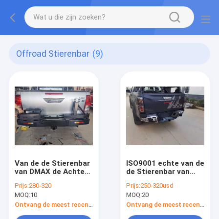
Offroad Stierenbar
(9)
Van de de Stierenbar
ISO9001 echte van de
van DMAX de Achter
de Stierenbar van
Offroad
Isuzu DMAX Achter
Prijs:
280-320
Prijs:
250-320usd
Achterbumper met
de Bumper
MOQ:
10
MOQ:
20
Brandstoftank en
Gemakkelijke
Extra Steun
Installatie
Ontvang de meest recente Prijs
Ontvang de meest recente Prijs