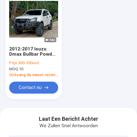
2012-2017 Isuzu
Dmax Bullbar Powder
Coated-de Bumper
Prijs:
300-350usd
van de Staal4x4 Kruk
MOQ:
10
Ontvang de meest recente Prijs
Contact nu
Thuis
Producten
Laat Een Bericht Achter
We Zullen Snel Antwoorden
Over ons