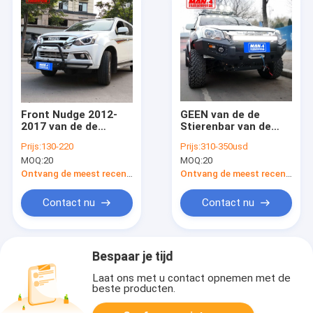
Front Nudge 2012-
GEEN van de de
2017 van de de
Stierenbar van de
Stierenbar 4x4 van
LIJN
Prijs:
130-220
Prijs:
310-350usd
Isuzu DMAX het
Standaardgrootte
MOQ:
20
MOQ:
20
Staalbumpers
DMAX Pick-up Front
Bumper Purple Horn
Ontvang de meest recente Prijs
Ontvang de meest recente Prijs
Contact nu
Contact nu
Bespaar je tijd
Laat ons met u contact opnemen met de
beste producten.