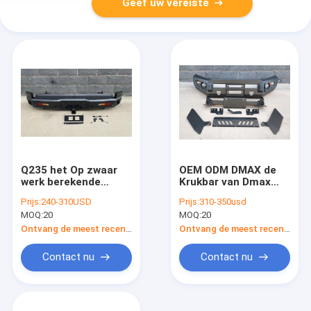
Geef uw vereiste
Q235 het Op zwaar
OEM ODM DMAX de
werk berekende
Krukbar van Dmax
Achteralgemene
van de Stierenbar Op
Prijs:
240-310USD
Prijs:
310-350usd
begrip van de de
zwaar werk
MOQ:
20
MOQ:
20
Stierenbar 2021 van
berekende 2012-2021
ISUZU DMAX
Ontvang de meest recente Prijs
Ontvang de meest recente Prijs
Contact nu
Contact nu