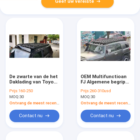
Geef uw vereiste
De zwarte van de het
OEM Multifunctioan
Daklading van Toyota
FJ Algemene begrip
4runner van de de
van het Reksporen
Prijs:
160-250
Prijs:
260-310usd
Dragerbagage
van het Kruiser het
MOQ:
30
MOQ:
30
Deklaag van het het
Vlakke Dak
Rekpoeder
Ontvang de meest recente Prijs
Ontvang de meest recente Prijs
Contact nu
Contact nu