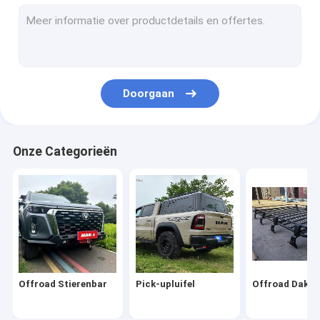
offroad 4x4 auto-onderdelen
De Zijstappen van Off Road
Doorgaan
Onze Categorieën
Offroad Stierenbar
Pick-upluifel
Offroad Dakre