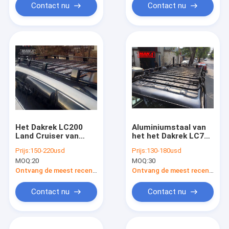
Contact nu
Contact nu
Het Dakrek LC200
Aluminiumstaal van
Land Cruiser van
het het Dakrek LC76
staal Op zwaar werk
Toyota van 76
Prijs:
150-220usd
Prijs:
130-180usd
berekend TOYOTA
Reeksenlandcruiser
MOQ:
20
MOQ:
30
200 Daksporen
de Bagagerek
Ontvang de meest recente Prijs
Ontvang de meest recente Prijs
Contact nu
Contact nu