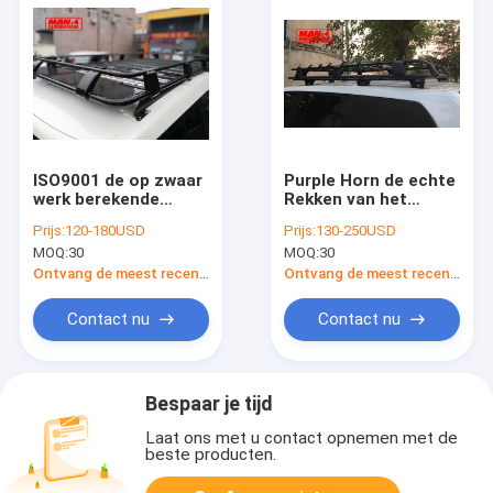
ISO9001 de op zwaar
Purple Horn de echte
werk berekende
Rekken van het
TOYOTA-Sporen van
Aluminiumdak voor
Prijs:
120-180USD
Prijs:
130-250USD
het de Kruiserdak van
Toyota Prado 150
MOQ:
30
MOQ:
30
FJ van het Dakrek
Reeksen
Ontvang de meest recente Prijs
Ontvang de meest recente Prijs
Contact nu
Contact nu
Bespaar je tijd
Laat ons met u contact opnemen met de
beste producten.