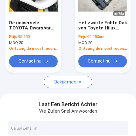
Fabrieksreis
Kwaliteitscontrole
De universele
Het zwarte Echte Dak
TOYOTA-Dwarsbar
van Toyota Hilux
Contacteer ons
van het Dakrek voor
verspert Vigo Rocco
Prijs:
95-150
Prijs:
90-150usd
de Kruiseroem van FJ
Revo Roof Rack
MOQ:
20
MOQ:
20
nieuws
Ontvang de meest recente Prijs
Ontvang de meest recente Prijs
Blog
Contact nu
Contact nu
Bekijk meer
Offroad Stierenbar
Pick-upluifel
Laat Een Bericht Achter
We Zullen Snel Antwoorden
Offroad Dakrek
Het Broodjesbar van het spoorbed