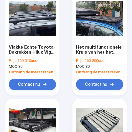
Vlakke Echte Toyota-
Het multifunctionele
Dakrekken Hilux Vigo
Kruis van het het
Revo Rocco 2005-
Dakrek van
Prijs:
160-310usd
Prijs:
160-200usd
2021
Aluminiumtoyota
MOQ:
30
MOQ:
30
Tacoma verspert
OEM
Ontvang de meest recente Prijs
Ontvang de meest recente Prijs
Contact nu
Contact nu
Thuis
Producten
Over ons