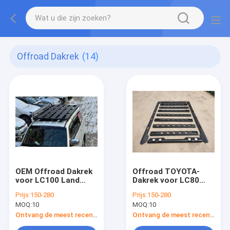
Offroad Dakrek
(14)
OEM Offroad Dakrek
Offroad TOYOTA-
voor LC100 Land
Dakrek voor LC80
Cruiser 100 Reeksen
Land Cruiser 80
Prijs:
150-280
Prijs:
150-280
Reeksen
MOQ:
10
MOQ:
10
Ontvang de meest recente Prijs
Ontvang de meest recente Prijs