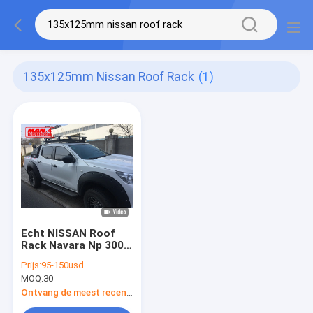
135x125mm Nissan Roof Rack
(1)
Echt NISSAN Roof
Rack Navara Np 300
135x125mm
Prijs:
95-150usd
Poederdeklaag
MOQ:
30
Ontvang de meest recente Prijs